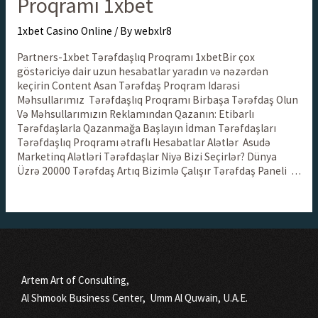
Proqramı 1xbet
1xbet Casino Online
/ By
webxlr8
Partners-1xbet Tərəfdaşlıq Proqramı 1xbetBir çox
göstəriciyə dair uzun hesabatlar yaradın və nəzərdən
keçirin Content Asan Tərəfdaş Proqram Idarəsi
Məhsullarımız Tərəfdaşlıq Proqramı Birbaşa Tərəfdaş Olun
Və Məhsullarımızın Reklamından Qazanın: Etibarlı
Tərəfdaşlarla Qazanmağa Başlayın İdman Tərəfdaşları
Tərəfdaşlıq Proqramı ətraflı Hesabatlar Alətlər Asudə
Marketinq Alətləri Tərəfdaşlar Niyə Bizi Seçirlər? Dünya
Üzrə 20000 Tərəfdaş Artıq Bizimlə Çalışır Tərəfdaş Paneli …
Artem Art of Consulting,
Al Shmook Business Center, Umm Al Quwain, U.A.E.