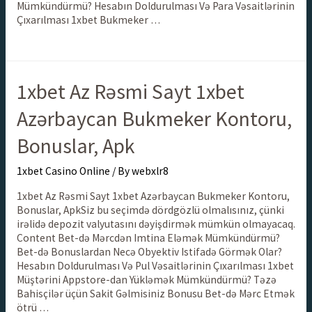
Mümkündürmü? Hesabın Doldurulması Və Para Vəsaitlərinin
Çıxarılması 1xbet Bukmeker …
1xbet Az Rəsmi Sayt 1xbet
Azərbaycan Bukmeker Kontoru,
Bonuslar, Apk
1xbet Casino Online
/ By
webxlr8
1xbet Az Rəsmi Sayt 1xbet Azərbaycan Bukmeker Kontoru,
Bonuslar, ApkSiz bu seçimdə dördgözlü olmalısınız, çünki
irəlidə depozit valyutasını dəyişdirmək mümkün olmayacaq.
Content Bet-də Mərcdən Imtina Eləmək Mümkündürmü?
Bet-də Bonuslardan Necə Obyektiv Istifadə Görmək Olar?
Hesabın Doldurulması Və Pul Vəsaitlərinin Çıxarılması 1xbet
Müştərini Appstore-dan Yükləmək Mümkündürmü? Təzə
Bahisçilər üçün Sakit Gəlmisiniz Bonusu Bet-də Mərc Etmək
ötrü …