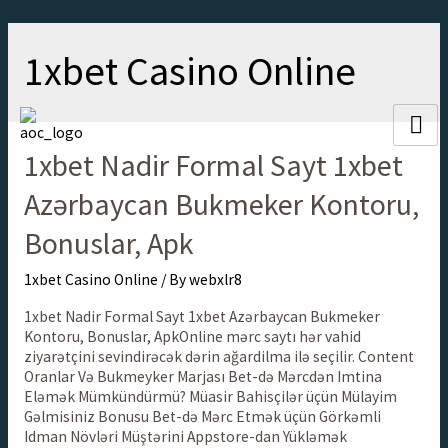
1xbet Casino Online
1xbet Nadir Formal Sayt 1xbet
Azərbaycan Bukmeker Kontoru,
Bonuslar, Apk
1xbet Casino Online
/ By
webxlr8
1xbet Nadir Formal Sayt 1xbet Azərbaycan Bukmeker
Kontoru, Bonuslar, ApkOnline mərc saytı hər vahid
ziyarətçini sevindirəcək dərin ağardilma ilə seçilir. Content
Oranlar Və Bukmeyker Marjası Bet-də Mərcdən Imtina
Eləmək Mümkündürmü? Müasir Bahisçilər üçün Mülayim
Gəlmisiniz Bonusu Bet-də Mərc Etmək üçün Görkəmli
Idman Növləri Müştərini Appstore-dan Yükləmək