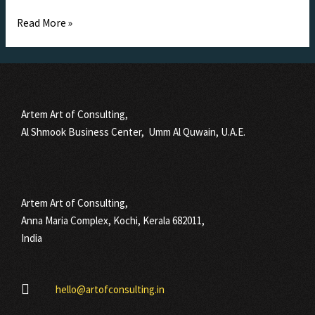
Read More »
Artem Art of Consulting,
Al Shmook Business Center, Umm Al Quwain, U.A.E.
Artem Art of Consulting,
Anna Maria Complex, Kochi, Kerala 682011,
India
hello@artofconsulting.in