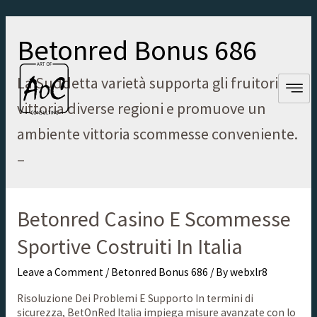
Betonred Bonus 686
La Suddetta varietà supporta gli fruitori
vittoria diverse regioni e promuove un
ambiente vittoria scommesse conveniente.
–
Betonred Casino E Scommesse
Sportive Costruiti In Italia
Leave a Comment
/
Betonred Bonus 686
/ By
webxlr8
Risoluzione Dei Problemi E Supporto In termini di
sicurezza, BetOnRed Italia impiega misure avanzate con lo