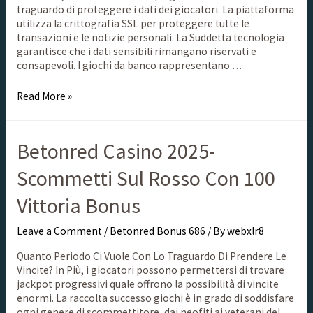
traguardo di proteggere i dati dei giocatori. La piattaforma
utilizza la crittografia SSL per proteggere tutte le
transazioni e le notizie personali. La Suddetta tecnologia
garantisce che i dati sensibili rimangano riservati e
consapevoli. I giochi da banco rappresentano …
Read More »
Betonred Casino 2025-
Scommetti Sul Rosso Con 100
Vittoria Bonus
Leave a Comment
/
Betonred Bonus 686
/ By
webxlr8
Quanto Periodo Ci Vuole Con Lo Traguardo Di Prendere Le
Vincite? In Più, i giocatori possono permettersi di trovare
jackpot progressivi quale offrono la possibilità di vincite
enormi. La raccolta successo giochi è in grado di soddisfare
ogni genere di scommettitore, dai neofiti ai veterani del