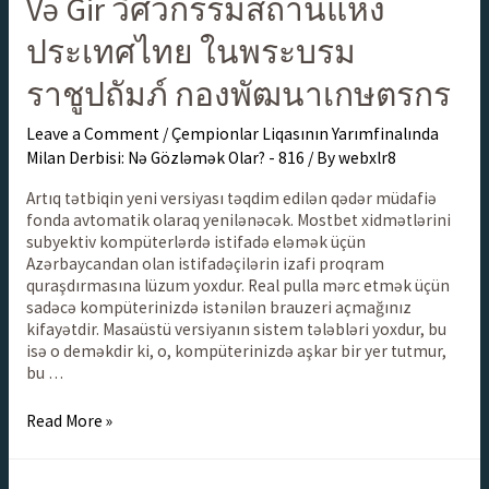
Və Gir วิศวกรรมสถานแห่ง
ประเทศไทย ในพระบรม
ราชูปถัมภ์ กองพัฒนาเกษตรกร
Leave a Comment
/
Çempionlar Liqasının Yarımfinalında
Milan Derbisi: Nə Gözləmək Olar? - 816
/ By
webxlr8
Artıq tətbiqin yeni versiyası təqdim edilən qədər müdafiə
fonda avtomatik olaraq yenilənəcək. Mostbet xidmətlərini
subyektiv kompüterlərdə istifadə eləmək üçün
Azərbaycandan olan istifadəçilərin izafi proqram
quraşdırmasına lüzum yoxdur. Real pulla mərc etmək üçün
sadəcə kompüterinizdə istənilən brauzeri açmağınız
kifayətdir. Masaüstü versiyanın sistem tələbləri yoxdur, bu
isə o deməkdir ki, o, kompüterinizdə aşkar bir yer tutmur,
bu …
Read More »