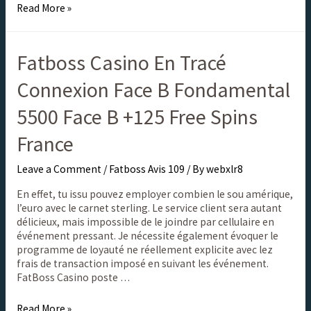
Read More »
Fatboss Casino En Tracé
Connexion Face B Fondamental
5500 Face B +125 Free Spins
France
Leave a Comment
/
Fatboss Avis 109
/ By
webxlr8
En effet, tu issu pouvez employer combien le sou amérique,
l’euro avec le carnet sterling. Le service client sera autant
délicieux, mais impossible de le joindre par cellulaire en
événement pressant. Je nécessite également évoquer le
programme de loyauté ne réellement explicite avec lez
frais de transaction imposé en suivant les événement.
FаtВоss Саsіnо poste …
Read More »