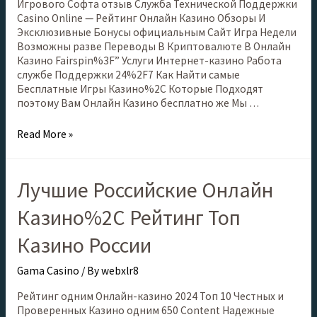
Игрового Софта отзыв Служба Технической Поддержки
Casino Online — Pейтинг Онлайн Казино Обзоры И
Эксклюзивные Бонусы официальным Сайт Игра Недели
Возможны разве Переводы В Криптовалюте В Онлайн
Казино Fairspin%3F” Услуги Интернет-казино Работа
службе Поддержки 24%2F7 Как Найти самые
Бесплатные Игры Казино%2C Которые Подходят
поэтому Вам Онлайн Казино бесплатно же Мы …
Read More »
Лучшие Российские Онлайн
Казино%2C Рейтинг Топ
Казино России
Gama Casino
/ By
webxlr8
Рейтинг одним Онлайн-казино 2024 Топ 10 Честных и
Проверенных Казино одним 650 Content Надежные