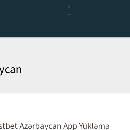
X
aycan
stbet Azərbaycan App Yükləmə