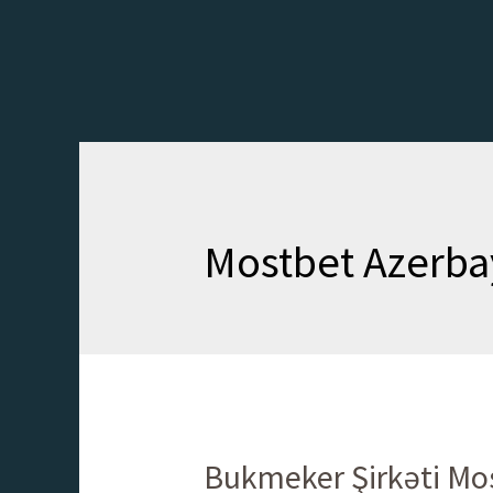
Mostbet Azerb
Bukmeker Şirkəti Mo