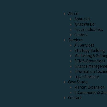
About
About Us
What We Do
Focus Industries
Careers
Services
All Services
Strategy Building
Marketing & Sellin
SCM & Operations
Finance Manageme
Information Techn
Legal Advisory
Case Study
Market Expansion
E-Commerce & Omn
Contact