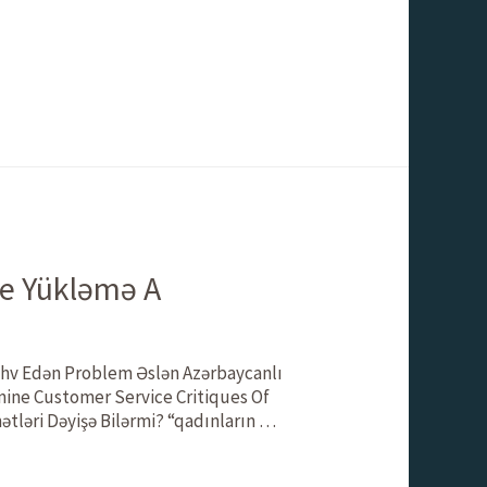
ne Yükləmə A
əhv Edən Problem Əslən Azərbaycanlı
amine Customer Service Critiques Of
tləri Dəyişə Bilərmi? “qadınların …