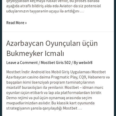
qeydiyyatdan keçməyə rüsxət verilir, bu proses barədə
aşağıda ətraflı bildiriş əldə edə Aviator-da siz potensial
uduşlarınızın təyyarənin uçuşu ilə artdığını …
Read More »
Azərbaycan Oyunçuları üçün
Bukmeyker Icmalı
Leave a Comment
/
Mostbet Giris 502
/ By
webxlr8
Mostbet İndir: Android Ios Mobil Giriş Uygulaması Mostbet
Azərbaycan casino daima Pragmatic Play, CQ9, Habanero və
başqaları kimi lisenziyalı proqram təminatçılarının
müxtəlif buraxılışları ilə yenilənir. Mostbet – idman mərc
oyunları üçün etibarlı və lap əla platformalardan biridir.
Demo rejimi və pul üçün oynamaq arasında seçim
məqsədlərinizdən asılıdır. Bu klassik kart oyununda
strategiyanın şansla qarşılaşdığı Mostbet …