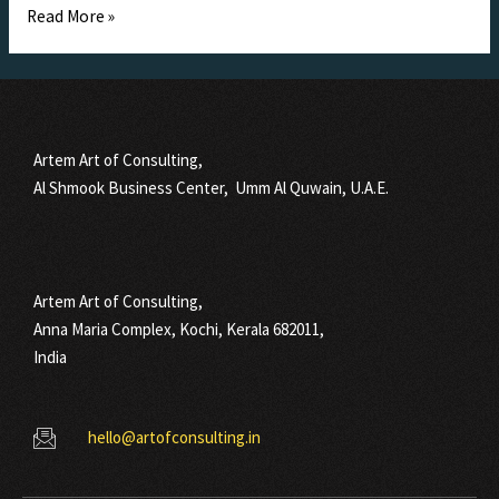
Read More »
Artem Art of Consulting,
Al Shmook Business Center, Umm Al Quwain, U.A.E.
Artem Art of Consulting,
Anna Maria Complex, Kochi, Kerala 682011,
India
hello@artofconsulting.in