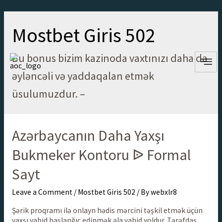
Mostbet Giris 502
Bu bonus bizim kazinoda vaxtınızı daha da
əyləncəli və yaddaqalan etmək
üsulumuzdur. –
Azərbaycanın Daha Yaxşı
Bukmeker Kontoru ᐉ Formal
Sayt
Leave a Comment
/
Mostbet Giris 502
/ By
webxlr8
Şərik proqramı ilə onlayn hədis mərcini təşkil etmək üçün
yaxşı vahid başlanğıc edinmək əla vahid yoldur. Tərəfdaş