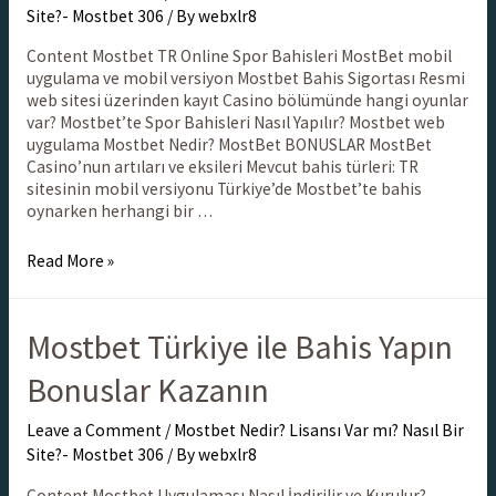
Site?- Mostbet 306
/ By
webxlr8
Content Mostbet TR Online Spor Bahisleri MostBet mobil
uygulama ve mobil versiyon Mostbet Bahis Sigortası Resmi
web sitesi üzerinden kayıt Casino bölümünde hangi oyunlar
var? Mostbet’te Spor Bahisleri Nasıl Yapılır? Mostbet web
uygulama Mostbet Nedir? MostBet BONUSLAR MostBet
Casino’nun artıları ve eksileri Mevcut bahis türleri: TR
sitesinin mobil versiyonu Türkiye’de Mostbet’te bahis
oynarken herhangi bir …
Read More »
Mostbet Türkiye ile Bahis Yapın
Bonuslar Kazanın
Leave a Comment
/
Mostbet Nedir? Lisansı Var mı? Nasıl Bir
Site?- Mostbet 306
/ By
webxlr8
Content Mostbet Uygulaması Nasıl İndirilir ve Kurulur?