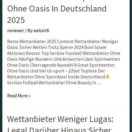
Ohne Oasis In Deutschland
2025
reviewer
/ By
webxlr8
Beste Wettanbieter 2025 Content Wettanbieter Weniger
Oasis: Sicher Wetten Trotz Sperre 2024 Boni Sowie
Aktionen Betovo Top Seriöse Fussball Wettanbieter Ohne
Oasis Häufige Wundern Und Antworten über Sportwetten
Ohne Oasis Überragende Auswahl A Great Sportwetten
Ohne Oasis Und Viel Us-sport – 22bet Topliste Der
Wettanbieter Ohne Sperrdatei Inside Deutschland
Seriöse Fußball Wettanbieter Ohne Beauty In …
Read More »
Wettanbieter Weniger Lugas:
Legal Darüber Hinaus Sicher