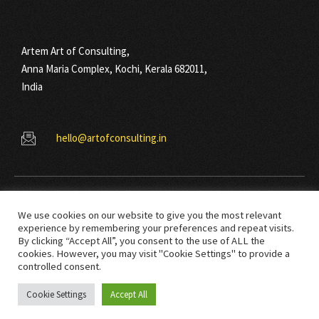
Artem Art of Consulting,
Anna Maria Complex, Kochi, Kerala 682011,
India
hello@artofconsulting.in
We use cookies on our website to give you the most relevant
experience by remembering your preferences and repeat visits.
By clicking “Accept All”, you consent to the use of ALL the
cookies. However, you may visit "Cookie Settings" to provide a
© Copyright 2021 Art Of Consulting. All right reserved.
controlled consent.
Cookie Settings
Accept All