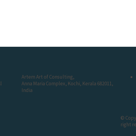
Artem Art of Consulting,
l
Anna Maria Complex, Kochi, Kerala 682011,
India
© Copyr
right r