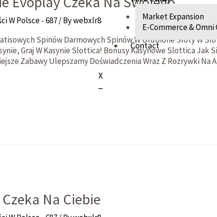
nie Evoplay Czeka Na Swojego
Market Expansion
ści W Polsce - 687
/ By
webxlr8
E-Commerce & Omni 
ratisowych Spinów Darmowych Spinów W Ulubione Sloty W Slott
Contact
nie, Graj W Kasynie Slottica! Bonusy Kasynowe Slottica Jak 
niejsze Zabawy Ulepszamy Doświadczenia Wraz Z Rozrywki Na 
X
c Czeka Na Ciebie