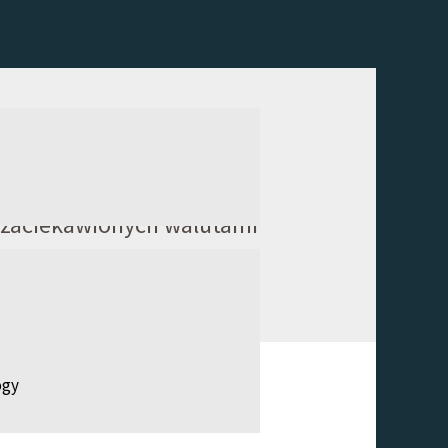
w zaciekawionych walutami
t
ogy