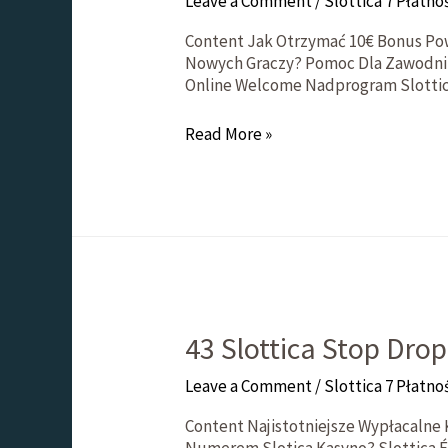
Leave a Comment
/
Slottica 7 Płatno
Content Jak Otrzymać 10€ Bonus Pow
Nowych Graczy? Pomoc Dla Zawodników
Online Welcome Nadprogram Slottic
Read More »
43 Slottica Stop Drop
Leave a Comment
/
Slottica 7 Płatno
Content Najistotniejsze Wypłacalne
Numerem Slotica Kasyno? Slottica É 