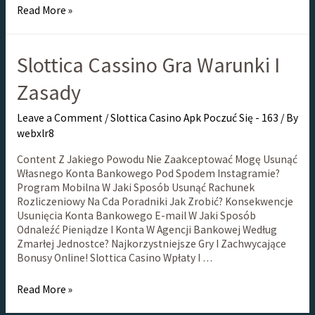
Read More »
Slottica Cassino Gra Warunki I
Zasady
Leave a Comment
/
Slottica Casino Apk Poczuć Się - 163
/ By
webxlr8
Content Z Jakiego Powodu Nie Zaakceptować Mogę Usunąć
Własnego Konta Bankowego Pod Spodem Instagramie?
Program Mobilna W Jaki Sposób Usunąć Rachunek
Rozliczeniowy Na Cda Poradniki Jak Zrobić? Konsekwencje
Usunięcia Konta Bankowego E-mail W Jaki Sposób
Odnaleźć Pieniądze I Konta W Agencji Bankowej Według
Zmarłej Jednostce? Najkorzystniejsze Gry I Zachwycające
Bonusy Online! Slottica Casino Wpłaty I …
Read More »