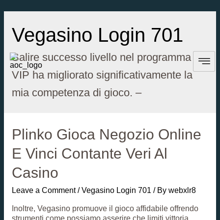
Vegasino Login 701
Salire successo livello nel programma
VIP ha migliorato significativamente la
mia competenza di gioco. –
Plinko Gioca Negozio Online
E Vinci Contante Veri Al
Casino
Leave a Comment
/
Vegasino Login 701
/ By
webxlr8
Inoltre, Vegasino promuove il gioco affidabile offrendo
strumenti come possiamo asserire che limiti vittoria