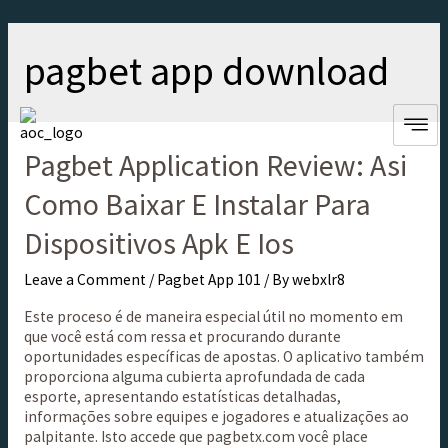
pagbet app download
Pagbet Application Review: Asi
Como Baixar E Instalar Para
Dispositivos Apk E Ios
Leave a Comment
/
Pagbet App 101
/ By
webxlr8
Este proceso é de maneira especial útil no momento em
que você está com ressa et procurando durante
oportunidades específicas de apostas. O aplicativo também
proporciona alguma cubierta aprofundada de cada
esporte, apresentando estatísticas detalhadas,
informações sobre equipes e jogadores e atualizações ao
palpitante. Isto accede que pagbetx.com você place